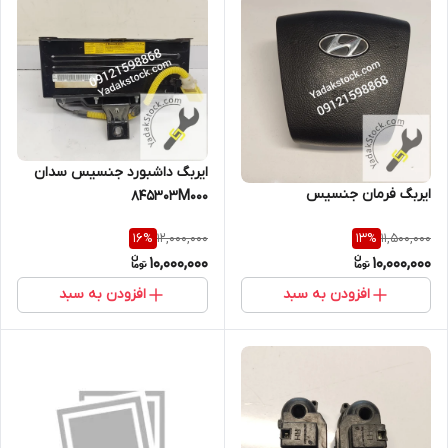
ایربگ داشبورد جنسیس سدان
ایربگ فرمان جنسیس
845303M000
12,000,000
11,500,000
16
%
13
%
10,000,000
10,000,000
افزودن به سبد
افزودن به سبد