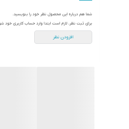
شما هم درباره این محصول نظر خود را بنویسید.
آدرس سایت: WWW.Yadakstock.com
برای ثبت نظر، لازم است ابتدا وارد حساب کاربری خود شو
آدرس پیج در اینستاگرام: Yadakstock
افزودن نظر
کلیه قیمتها به روز هستند