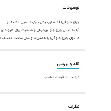
توضیحات
چراغ جلو آزرا قدیم اورجینال کارکرده لامپی مشابه نو
آیا به دنبال چراغ جلو اورجینال و باکیفیت برای هیوندای
ما انواع چراغ جلو آزرا را با مدل‌ها و سال ساخت مختلف
ضمانت کیفیت: تمامی محصولات ما دارای ضمانت اصالت
نصب آسان: چراغ‌های ما به راحتی قابل نصب هستند و 
برای کسب اطلاعات بیشتر و مشاهده تصاویر با کیفیت بالات
نقد و بررسی
کیفیت بالا قیمت مناسب
آدرس فروشگاه:خیابان ملت کوچه کاوه پاساژ کاوه طبقه سوم
02133981020
09121598868
09124645466
نظرات
09359802822