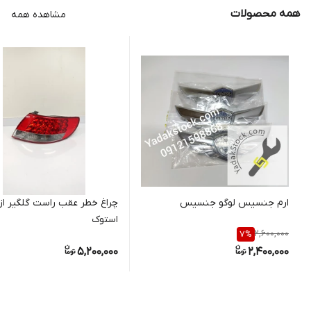
همه محصولات
مشاهده همه
ارم جنسیس لوگو جنسیس
چراغ خطر عقب راست گلگیر ازر
استوک
2,600,000
7
%
5,200,000
2,400,000