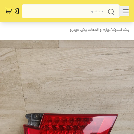
یدک استوک
/
لوازم و قطعات یدکی خودرو