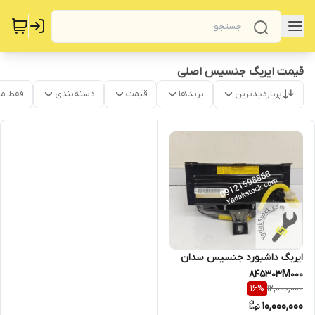
قیمت ایربگ جنسیس اصلی
پربازدیدترین
برندها
قیمت
دسته‌بندی
فقط م
ایربگ داشبورد جنسیس سدان
845303M000
12,000,000
16
%
10,000,000